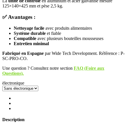
La
unité de contrôle
en aluminium et acier galvanisé mesure
125×140×425 mm et pèse 2,5 kg.
✅ Avantages :
Nettoyage facile
avec produits alimentaires
Système durable
et fiable
Compatible
avec plusieurs bouteilles mousseuses
Entretien minimal
Fabriqué en Espagne
par Wide Tech Development. Référence : P-
SC-PRO-CO.
Une question ? Consultez notre section
FAQ (Foire aux
Questions).
ëlectronique
Description