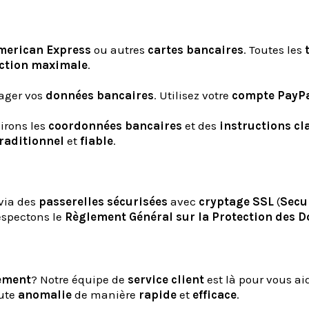
merican Express
ou autres
cartes bancaires
. Toutes les
ction maximale
.
ager vos
données bancaires
. Utilisez votre
compte PayP
irons les
coordonnées bancaires
et des
instructions cl
raditionnel
et
fiable
.
 via des
passerelles sécurisées
avec
cryptage SSL
(
Secu
espectons le
Règlement Général sur la Protection des 
ement
? Notre équipe de
service client
est là pour vous a
oute
anomalie
de manière
rapide
et
efficace
.