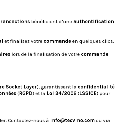
transactions
bénéficient d’une
authentification
al
et finalisez votre
commande
en quelques clics.
aires
lors de la finalisation de votre
commande
.
re Socket Layer
), garantissant la
confidentialité
Données
(
RGPD
) et la
Loi 34/2002
(
LSSICE
) pour
ider. Contactez-nous à
info@tecvino.com
ou via