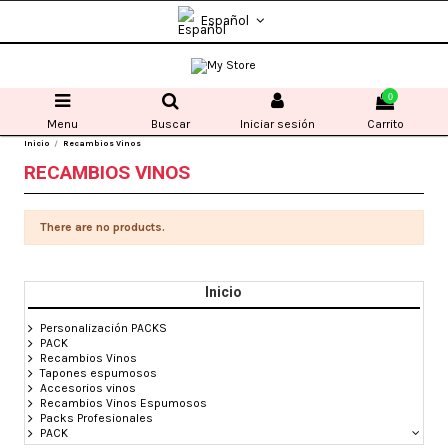
Español
0
Menu
Buscar
Iniciar sesión
Carrito
Inicio
Recambios Vinos
RECAMBIOS VINOS
There are no products.
Inicio
Personalización PACKS
PACK
Recambios Vinos
Tapones espumosos
Accesorios vinos
Recambios Vinos Espumosos
Packs Profesionales
PACK